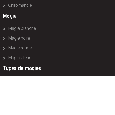
Chiromancie
Magie
Magie blanche
Magie noire
Magie rouge
Magie bleue
Types de magies
Informez-vous sur les types de magies les plus utilisées
pour faire le bien, exaucer les vœux, ensorceler, envoûter
ou séduire.
Voyance & pratiques de magie pour vous éclairer !