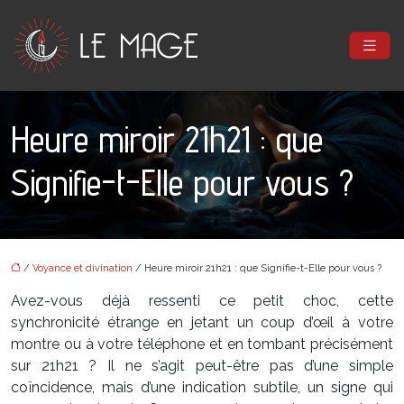
Heure miroir 21h21 : que
Signifie-t-Elle pour vous ?
/
Voyance et divination
/ Heure miroir 21h21 : que Signifie-t-Elle pour vous ?
Avez-vous déjà ressenti ce petit choc, cette
synchronicité étrange en jetant un coup d’œil à votre
montre ou à votre téléphone et en tombant précisément
sur 21h21 ? Il ne s’agit peut-être pas d’une simple
coïncidence, mais d’une indication subtile, un signe qui