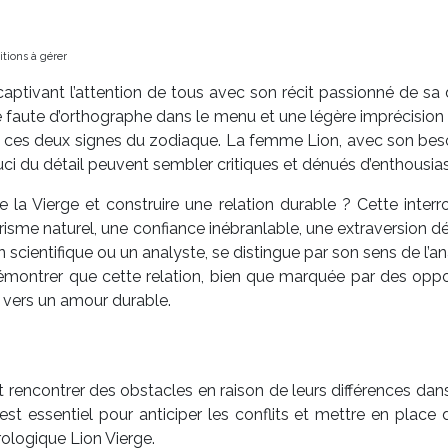
tions à gérer
aptivant l’attention de tous avec son récit passionné de sa d
e faute d’orthographe dans le menu et une légère imprécision d
tre ces deux signes du zodiaque. La femme Lion, avec son bes
uci du détail peuvent sembler critiques et dénués d’enthousi
 de la Vierge et construire une relation durable ? Cette int
sme naturel, une confiance inébranlable, une extraversion déb
 scientifique ou un analyste, se distingue par son sens de l’ana
 démontrer que cette relation, bien que marquée par des oppo
 vers un amour durable.
encontrer des obstacles en raison de leurs différences dans 
ssentiel pour anticiper les conflits et mettre en place d
rologique Lion Vierge.