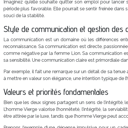
Imaginez qu’elle souhaite quitter son emploi pour lancer sa 
période plus favorable. Elle pourrait se sentir freinée dan
souci de la stabilité.
Style de communication et gestion des c
La communication est un domaine où les différences entr
reconnaissance. Sa communication est directe, passionnée e
comme négative par la femme Lion. Sa communication est plu
sa sensibilité. Une communication claire est primordiale da
Par exemple, il fait une remarque sur un détail de sa tenue 
à mettre en valeur son élégance, une intention typique de 
Valeurs et priorités fondamentales
Bien que les deux signes partagent un sens de l’intégrité, leu
L’homme Vierge valorise l’honnêteté, l’intégrité, la serviabil
être attirée par le luxe, tandis que l’homme Vierge peut acco
Prenons l’exemple d’une dépense impulsive pour un cadeau.