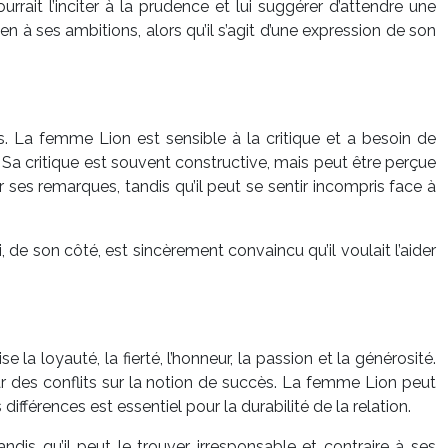
urrait l’inciter à la prudence et lui suggérer d’attendre une
 à ses ambitions, alors qu’il s’agit d’une expression de son
 La femme Lion est sensible à la critique et a besoin de
Sa critique est souvent constructive, mais peut être perçue
ses remarques, tandis qu’il peut se sentir incompris face à
 de son côté, est sincèrement convaincu qu’il voulait l’aider
 la loyauté, la fierté, l’honneur, la passion et la générosité.
re par des conflits sur la notion de succès. La femme Lion peut
ifférences est essentiel pour la durabilité de la relation.
dis qu’il peut le trouver irresponsable et contraire à ses