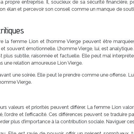
propre entreprise. Il, soucieux de sa sécurité financière, po
s son élan et percevoir son conseil comme un manque de soutien
ritiques
e la femme Lion et l’homme Vierge peuvent être marquées.
t souvent émotionnelle. L’homme Vierge, lui, est analytique. 
s subtile, raisonnée et factuelle. Elle peut mal interpréter 
ns une relation amoureuse Lion Vierge.
avant une soirée. Elle peut le prendre comme une offense. Lui,
l’homme Vierge.
rs valeurs et priorités peuvent différer. La femme Lion valorise
ité, l’ordre et l’efficacité. Ces différences peuvent se tradui
rder plus d’importance à la contribution sociale. Naviguer ces d
 Elle est ravie de pouvoir offrir un présent somptueux, tan