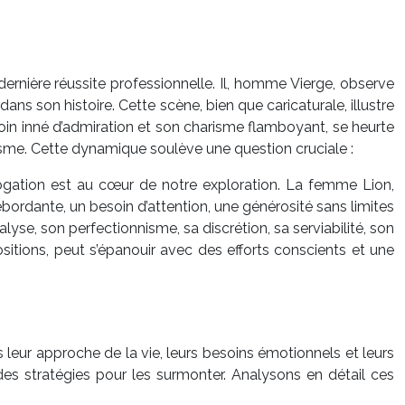
ernière réussite professionnelle. Il, homme Vierge, observe
ans son histoire. Cette scène, bien que caricaturale, illustre
oin inné d’admiration et son charisme flamboyant, se heurte
asme. Cette dynamique soulève une question cruciale :
errogation est au cœur de notre exploration. La femme Lion,
ordante, un besoin d’attention, une générosité sans limites
lyse, son perfectionnisme, sa discrétion, sa serviabilité, son
sitions, peut s’épanouir avec des efforts conscients et une
leur approche de la vie, leurs besoins émotionnels et leurs
es stratégies pour les surmonter. Analysons en détail ces