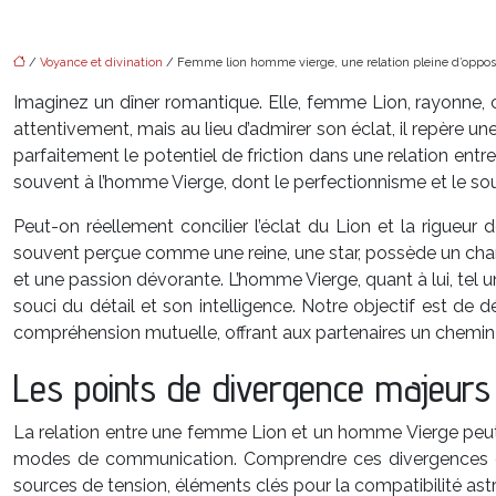
/
Voyance et divination
/ Femme lion homme vierge, une relation pleine d’opposi
Imaginez un dîner romantique. Elle, femme Lion, rayonne, c
attentivement, mais au lieu d’admirer son éclat, il repère un
parfaitement le potentiel de friction dans une relation en
souvent à l’homme Vierge, dont le perfectionnisme et le so
Peut-on réellement concilier l’éclat du Lion et la rigueur
souvent perçue comme une reine, une star, possède un chari
et une passion dévorante. L’homme Vierge, quant à lui, tel un
souci du détail et son intelligence. Notre objectif est de
compréhension mutuelle, offrant aux partenaires un chemin
Les points de divergence majeurs
La relation entre une femme Lion et un homme Vierge peut r
modes de communication. Comprendre ces divergences est e
sources de tension, éléments clés pour la compatibilité ast