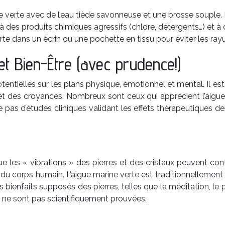
verte avec de l’eau tiède savonneuse et une brosse souple. Ri
 à des produits chimiques agressifs (chlore, détergents…) et 
te dans un écrin ou une pochette en tissu pour éviter les rayu
et Bien-Être (avec prudence!)
otentielles sur les plans physique, émotionnel et mental. Il e
 et des croyances. Nombreux sont ceux qui apprécient l’aigue
 pas d’études cliniques validant les effets thérapeutiques des p
e les « vibrations » des pierres et des cristaux peuvent con
le du corps humain. L’aigue marine verte est traditionnellem
s bienfaits supposés des pierres, telles que la méditation, le p
t ne sont pas scientifiquement prouvées.