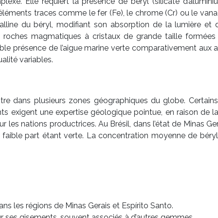
exe. Elle requiert la présence de béryl (silicate d’alumini
éléments traces comme le fer (Fe), le chrome (Cr) ou le vana
stalline du béryl, modifiant son absorption de la lumière e
roches magmatiques à cristaux de grande taille formées en
ible présence de l’aigue marine verte comparativement aux aut
alité variables.
ntre dans plusieurs zones géographiques du globe. Certains 
ts exigent une expertise géologique pointue, en raison de l
es nations productrices. Au Brésil, dans l’état de Minas Ge
faible part étant verte. La concentration moyenne de béryl
ans les régions de Minas Gerais et Espírito Santo.
 ses gisements, souvent associés à d’autres gemmes.