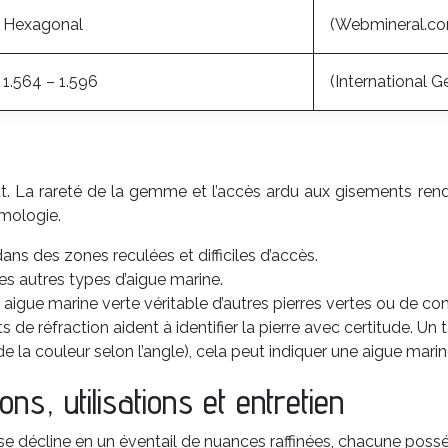
Hexagonal
(Webmineral.c
1.564 – 1.596
(International 
at. La rareté de la gemme et l’accès ardu aux gisements renden
mologie.
ns des zones reculées et difficiles d’accès.
es autres types d’aigue marine.
e aigue marine verte véritable d’autres pierres vertes ou de co
s de réfraction aident à identifier la pierre avec certitude. Un 
e la couleur selon l’angle), cela peut indiquer une aigue marin
ons, utilisations et entretien
e se décline en un éventail de nuances raffinées, chacune pos