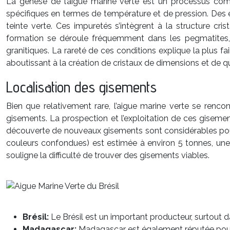
La genèse de l’aigue marine verte est un processus compl
spécifiques en termes de température et de pression. Des 
teinte verte. Ces impuretés s’intègrent à la structure cri
formation se déroule fréquemment dans les pegmatites, 
granitiques. La rareté de ces conditions explique la plus fa
aboutissant à la création de cristaux de dimensions et de qu
Localisation des gisements
Bien que relativement rare, l’aigue marine verte se renco
gisements. La prospection et l’exploitation de ces gisemen
découverte de nouveaux gisements sont considérables pour l
couleurs confondues) est estimée à environ 5 tonnes, une 
souligne la difficulté de trouver des gisements viables.
Brésil:
Le Brésil est un important producteur, surtout d
Madagascar:
Madagascar est également réputée pour