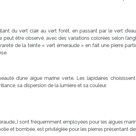
llant du vert clair au vert forêt, en passant par le vert d’
e peut être observé, avec des variations colorées selon l’an
 rareté de la teinte « vert émeraude » en fait une pierre par
nse.
 beauté d’une aigue marine verte. Les lapidaires choisisse
illance, sa dispersion de la lumière et sa couleur.
émeraude…) sont fréquemment employées pour les aigues marines 
olie et bombée, est privilégiée pour les pierres présentant de