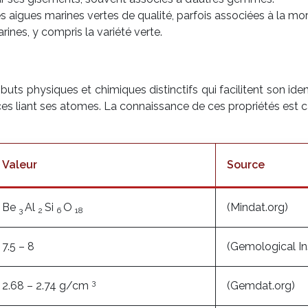
aigues marines vertes de qualité, parfois associées à la mor
ines, y compris la variété verte.
ts physiques et chimiques distinctifs qui facilitent son identi
ces liant ses atomes. La connaissance de ces propriétés est c
Valeur
Source
Be
Al
Si
O
(Mindat.org)
3
2
6
18
7.5 – 8
(Gemological In
3
2.68 – 2.74 g/cm
(Gemdat.org)