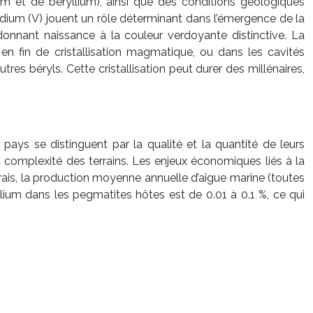
um et de béryllium), ainsi que des conditions géologiques
dium (V) jouent un rôle déterminant dans l’émergence de la
t donnant naissance à la couleur verdoyante distinctive. La
 fin de cristallisation magmatique, ou dans les cavités
res béryls. Cette cristallisation peut durer des millénaires,
pays se distinguent par la qualité et la quantité de leurs
a complexité des terrains. Les enjeux économiques liés à la
rais, la production moyenne annuelle d’aigue marine (toutes
lium dans les pegmatites hôtes est de 0.01 à 0.1 %, ce qui