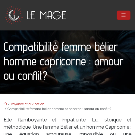
Compatibilité femme bélier
homme capricorne : amour
ou conflit?
/
Voyance et divination
/ Compatibilité femme bélier homme capricorne : amour ou conflit?
Elle, flamboyante et impatiente. Lui, stoïque et
méthodique. Une femme Bélier et un homme Capricorne :
une équation amoureuse impossible ou une