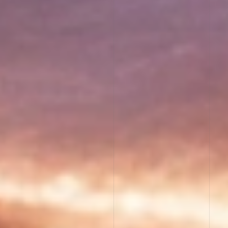
Puissances magiques envoûtantes
L’art de l’ensorcellement, des divinations exorcistes et
des rites sorciers pour jeter des mauvais sorts,
ensorceler.