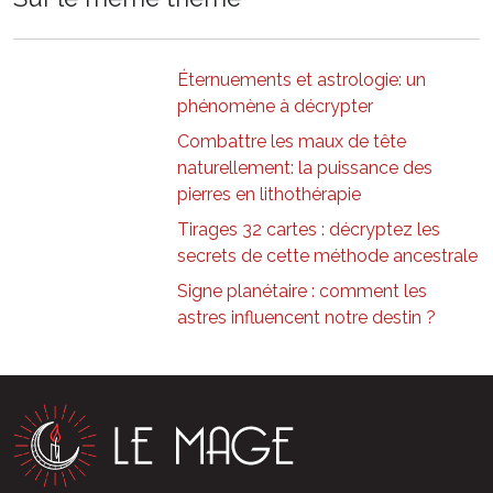
Éternuements et astrologie: un
phénomène à décrypter
Combattre les maux de tête
naturellement: la puissance des
pierres en lithothérapie
Tirages 32 cartes : décryptez les
secrets de cette méthode ancestrale
Signe planétaire : comment les
astres influencent notre destin ?