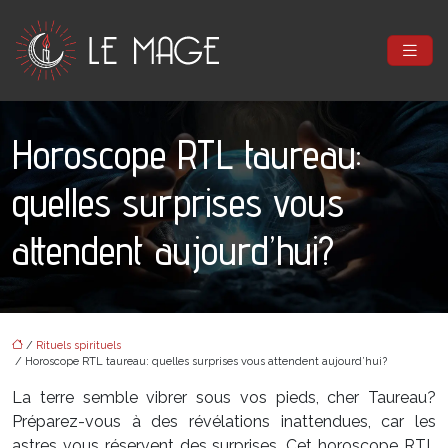
Horoscope RTL taureau:
quelles surprises vous
attendent aujourd’hui?
/
Rituels spirituels
/ Horoscope RTL taureau: quelles surprises vous attendent aujourd’hui?
La terre semble vibrer sous vos pieds, cher Taureau?
Préparez-vous à des révélations inattendues, car les
astres vous réservent des surprises. Cet horoscope RTL