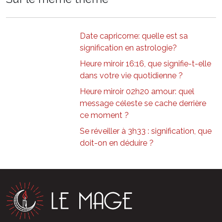
Date capricorne: quelle est sa
signification en astrologie?
Heure miroir 16:16, que signifie-t-elle
dans votre vie quotidienne ?
Heure miroir 02h20 amour: quel
message céleste se cache derrière
ce moment ?
Se réveiller à 3h33 : signification, que
doit-on en déduire ?