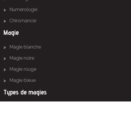
Numérologie
Chiromancie
Magie
Magie blanche
Magie noire
Magie rouge
Magie bleue
Types de magies
Informez-vous sur les types de magies les plus utilisées
pour faire le bien, exaucer les vœux, ensorceler, envoûter
ou séduire.