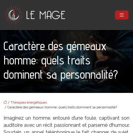
Caractère des gémeaux
homme: quels traits
dominent sa personnalité?
/
Thérapies énergétiques
/ Caractère des gémeaux homme: quels traits dominent sa personnalité?
Imaginez un homme, entouré d’une foule, captivant son
auditoire avec un récit passionnant et parsemé d’humour.
Soudain, un appel téléphonique le fait changer de sujet,